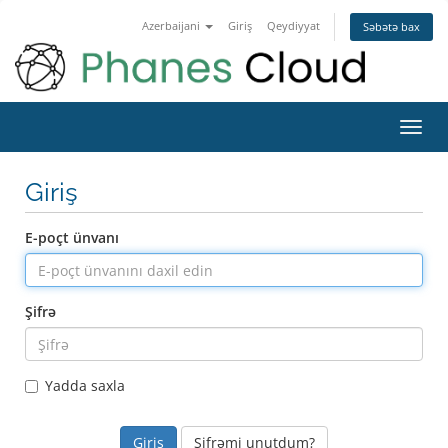
Azerbaijani
Giriş
Qeydiyyat
Səbətə bax
Naviq
keçid
Giriş
E-poçt ünvanı
Şifrə
Yadda saxla
Şifrəmi unutdum?