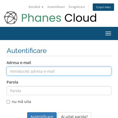
Română
Autentificare
Înregistrare
Coșul meu
Navi
Toggl
Autentificare
Adresa e-mail
Parola
nu mă uita
Ai uitat parola?