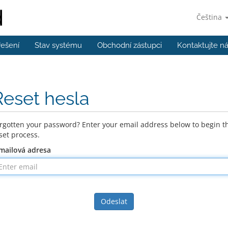
Čeština
řešení
Stav systému
Obchodní zástupci
Kontaktujte n
Reset hesla
rgotten your password? Enter your email address below to begin t
set process.
mailová adresa
Odeslat