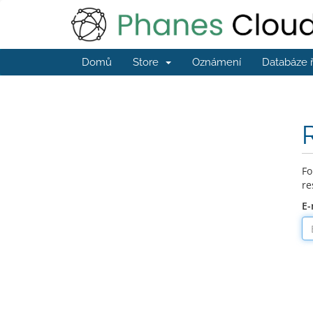
Domů
Store
Oznámení
Databáze 
Fo
re
E-