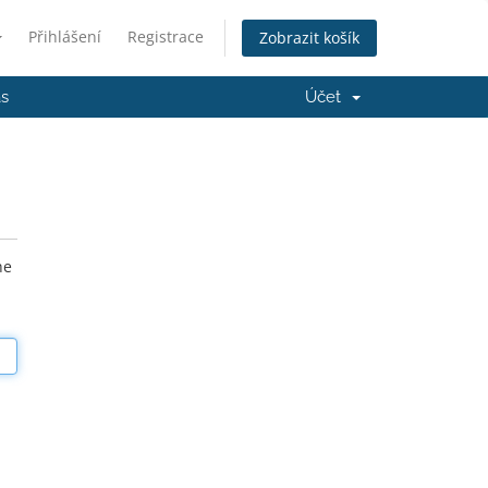
Přihlášení
Registrace
Zobrazit košík
ás
Účet
he