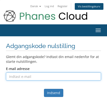
Dansk
Log ind
Register
Vis bestillingskurv
Toggl
navig
Adgangskode nulstilling
Glemt din adgangskode? Indtast din email nedenfor for at
starte nulstillingen.
E-mail adresse
Indsend