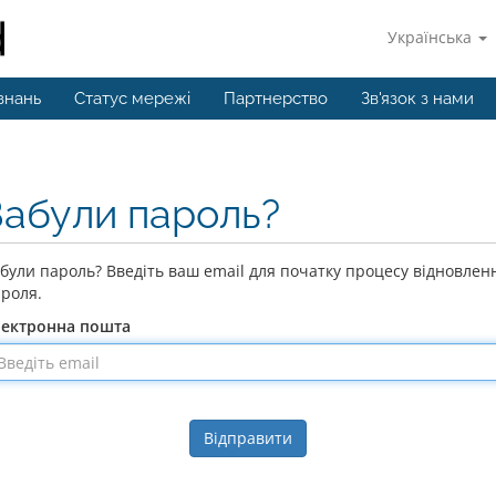
Українська
знань
Статус мережі
Партнерство
Зв'язок з нами
Забули пароль?
були пароль? Введіть ваш email для початку процесу відновлен
роля.
лектронна пошта
Відправити