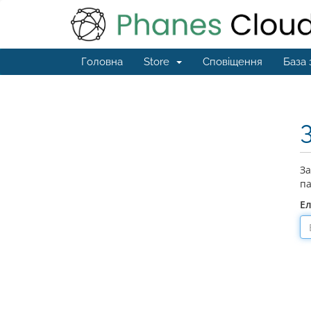
Головна
Store
Сповіщення
База 
За
па
Е