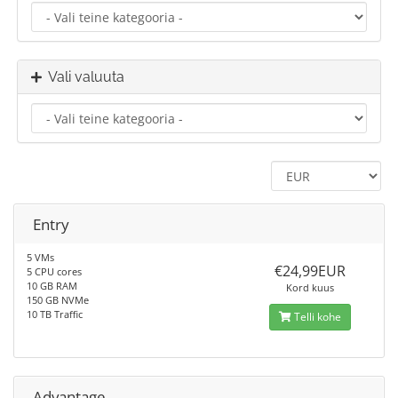
Vali valuuta
Entry
5 VMs
€24,99EUR
5 CPU cores
10 GB RAM
Kord kuus
150 GB NVMe
10 TB Traffic
Telli kohe
Advantage