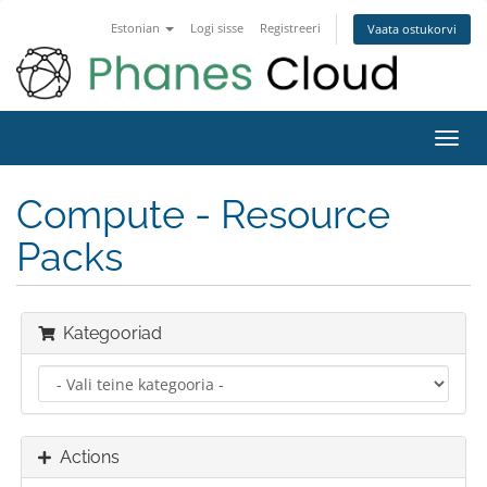
Estonian
Logi sisse
Registreeri
Vaata ostukorvi
Toggl
navig
Compute - Resource
Packs
Kategooriad
Actions