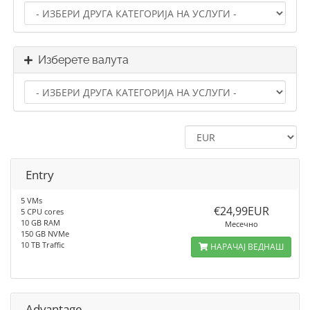
Изберете валута
Entry
5 VMs
€24,99EUR
5 CPU cores
10 GB RAM
Месечно
150 GB NVMe
10 TB Traffic
НАРАЧАЈ ВЕДНАШ
Advantage