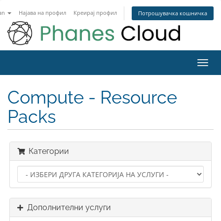
an
Најава на профил
Креирај профил
Потрошувачка кошничка
Toggl
navig
Compute - Resource
Packs
Категории
Дополнителни услуги