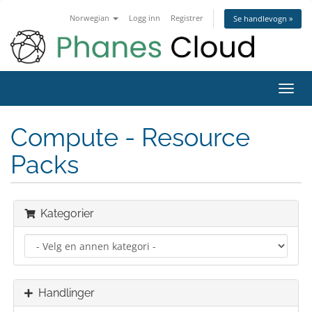
Norwegian
Logg inn
Registrer
Se handlevogn »
Bytt
navig
Compute - Resource
Packs
Kategorier
Handlinger