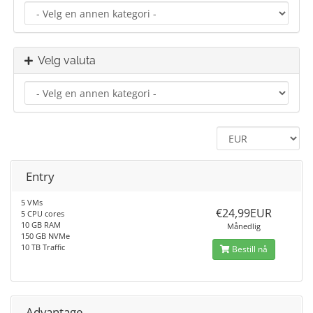
Velg valuta
Entry
5 VMs
€24,99EUR
5 CPU cores
10 GB RAM
Månedlig
150 GB NVMe
10 TB Traffic
Bestill nå
Advantage