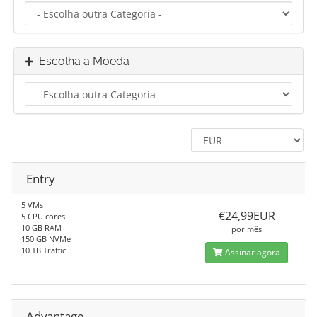
Escolha a Moeda
Entry
5 VMs
€24,99EUR
5 CPU cores
10 GB RAM
por mês
150 GB NVMe
10 TB Traffic
Assinar agora
Advantage