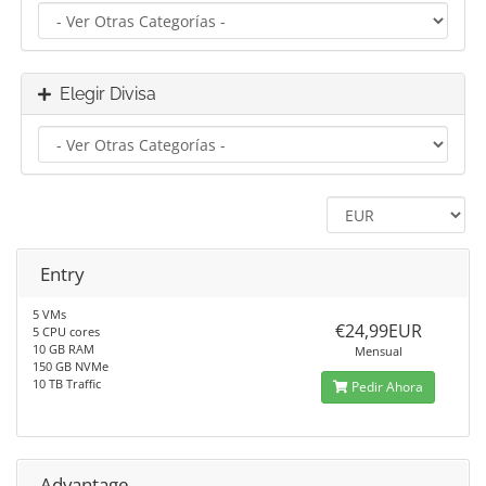
Elegir Divisa
Entry
5 VMs
€24,99EUR
5 CPU cores
10 GB RAM
Mensual
150 GB NVMe
10 TB Traffic
Pedir Ahora
Advantage