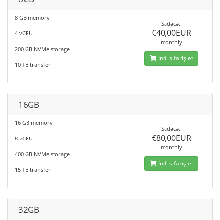
8 GB memory
Sadəcə..
€40,00EUR
4 vCPU
monthly
200 GB NVMe storage
İndi sifariş et
10 TB transfer
16GB
16 GB memory
Sadəcə..
€80,00EUR
8 vCPU
monthly
400 GB NVMe storage
İndi sifariş et
15 TB transfer
32GB