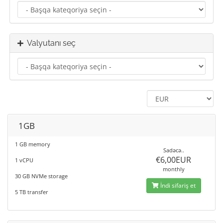
Valyutanı seç
1GB
1 GB memory
Sadəcə..
€6,00EUR
1 vCPU
monthly
30 GB NVMe storage
İndi sifariş et
5 TB transfer