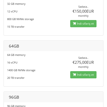
32 GB memory
Sadəcə..
€150,00EUR
12 vCPU
monthly
800 GB NVMe storage
İndi sifariş et
15 TB transfer
64GB
64 GB memory
Sadəcə..
€275,00EUR
16 vCPU
monthly
1400 GB NVMe storage
İndi sifariş et
20 TB transfer
96GB
96 GB memory