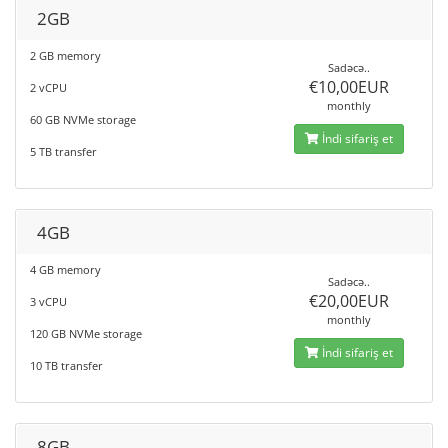
2GB
2 GB memory
Sadəcə..
€10,00EUR
2 vCPU
monthly
60 GB NVMe storage
İndi sifariş et
5 TB transfer
4GB
4 GB memory
Sadəcə..
€20,00EUR
3 vCPU
monthly
120 GB NVMe storage
İndi sifariş et
10 TB transfer
8GB