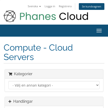
Svenska
Logga in
Registrera
Se kundvagnen
Toggl
navig
Compute - Cloud
Servers
Kategorier
Handlingar