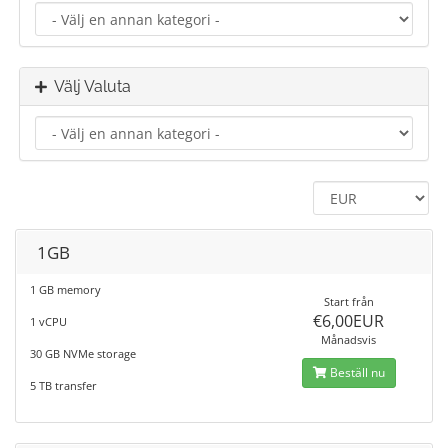
Välj Valuta
1GB
1 GB memory
Start från
€6,00EUR
1 vCPU
Månadsvis
30 GB NVMe storage
Beställ nu
5 TB transfer