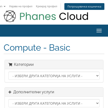
an
Најава на профил
Креирај профил
Потрошувачка кошничка
Toggl
navig
Compute - Basic
Категории
Дополнителни услуги