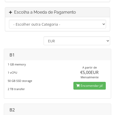
Escolha a Moeda de Pagamento
B1
1 GB memory
A partir de
€5,00EUR
1 vCPU
Mensalmente
50 GB SSD storage
Encomendar já!
2 TB transfer
B2