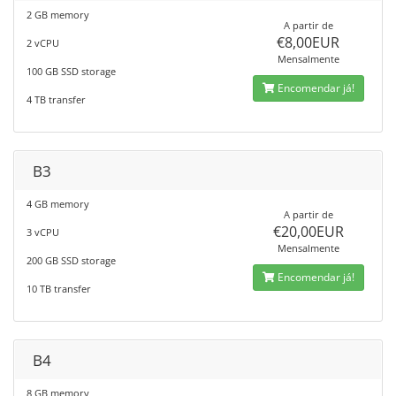
2 GB memory
A partir de
€8,00EUR
2 vCPU
Mensalmente
100 GB SSD storage
Encomendar já!
4 TB transfer
B3
4 GB memory
A partir de
€20,00EUR
3 vCPU
Mensalmente
200 GB SSD storage
Encomendar já!
10 TB transfer
B4
8 GB memory