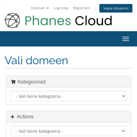
Estonian
Logi sisse
Registreeri
Vaata ostukorvi
Toggl
navig
Vali domeen
Kategooriad
Actions