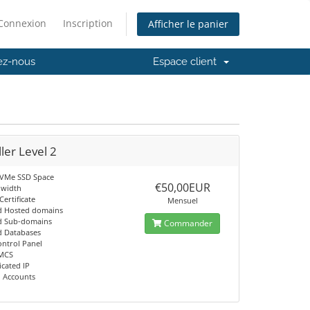
Connexion
Inscription
Afficher le panier
ez-nous
Espace client
ler Level 2
NVMe SSD Space
€50,00EUR
dwidth
Certificate
Mensuel
d Hosted domains
d Sub-domains
Commander
d Databases
ontrol Panel
MCS
icated IP
l Accounts