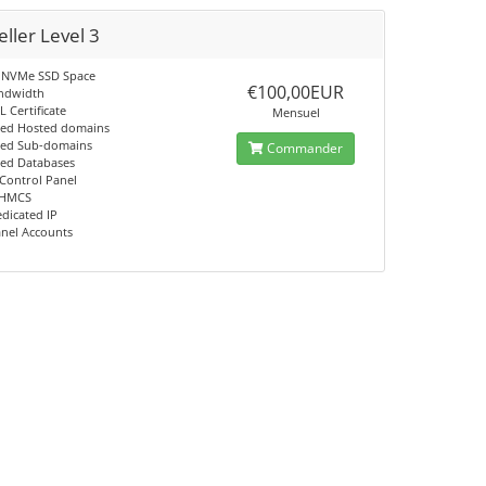
ller Level 3
 NVMe SSD Space
€100,00EUR
ndwidth
L Certificate
Mensuel
ted Hosted domains
ted Sub-domains
Commander
ted Databases
Control Panel
WHMCS
dicated IP
anel Accounts