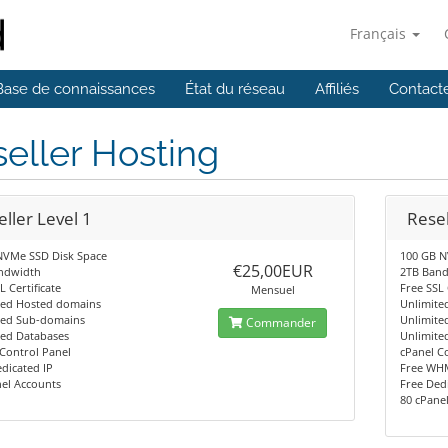
Français
Base de connaissances
État du réseau
Affiliés
Contact
eller Hosting
ller Level 1
Resel
NVMe SSD Disk Space
100 GB 
€25,00EUR
ndwidth
2TB Ban
L Certificate
Free SSL 
Mensuel
ted Hosted domains
Unlimite
ted Sub-domains
Unlimite
Commander
ted Databases
Unlimite
Control Panel
cPanel C
dicated IP
Free WH
el Accounts
Free Ded
80 cPane