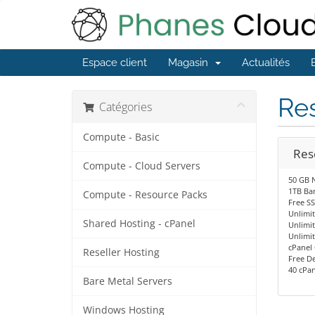
Espace client
Magasin
Actualités
Res
Catégories
Compute - Basic
Rese
Compute - Cloud Servers
50 GB 
1TB Ba
Compute - Resource Packs
Free SS
Unlimi
Shared Hosting - cPanel
Unlimi
Unlimi
cPanel 
Reseller Hosting
Free De
40 cPan
Bare Metal Servers
Windows Hosting