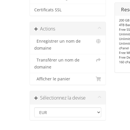
Rese
Certificats SSL
200 GB
4TB Ba
Actions
Free SS
Unlimi
Unlimi
Enregistrer un nom de
Unlimi
domaine
cPanel 
Free 
Free De
Transférer un nom de
160 cP
domaine
Afficher le panier
Sélectionnez la devise