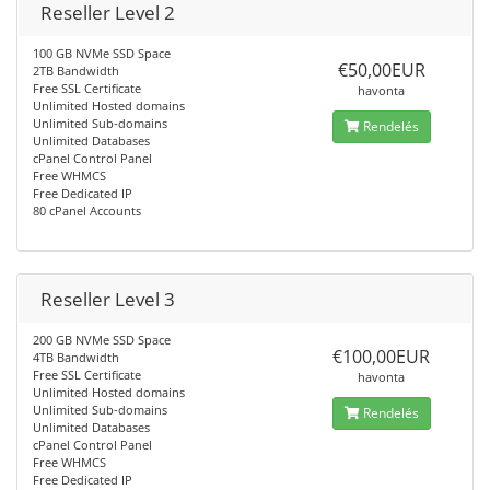
Reseller Level 2
100 GB NVMe SSD Space
€50,00EUR
2TB Bandwidth
Free SSL Certificate
havonta
Unlimited Hosted domains
Unlimited Sub-domains
Rendelés
Unlimited Databases
cPanel Control Panel
Free WHMCS
Free Dedicated IP
80 cPanel Accounts
Reseller Level 3
200 GB NVMe SSD Space
€100,00EUR
4TB Bandwidth
Free SSL Certificate
havonta
Unlimited Hosted domains
Unlimited Sub-domains
Rendelés
Unlimited Databases
cPanel Control Panel
Free WHMCS
Free Dedicated IP