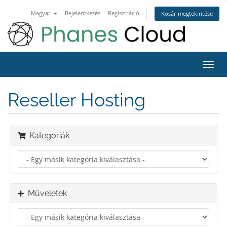
Magyar
Bejelentkezés
Regisztráció
Kosár megtekintése
Váltá
a
navig
Reseller Hosting
Kategóriák
Műveletek