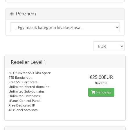
Pénznem
Reseller Level 1
50 GB NVMe SSD Disk Space
€25,00EUR
1TB Bandwidth
Free SSL Certificate
havonta
Unlimited Hosted domains
Unlimited Sub-domains
Rendelés
Unlimited Databases
cPanel Control Panel
Free Dedicated IP
40 cPanel Accounts