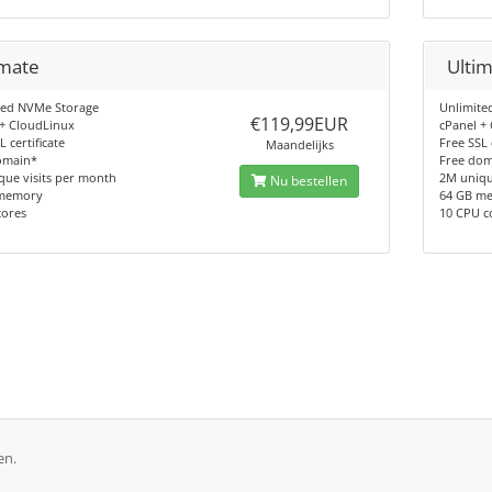
imate
Ulti
ted NVMe Storage
Unlimite
€119,99EUR
 + CloudLinux
cPanel +
L certificate
Free SSL 
Maandelijks
omain*
Free do
que visits per month
2M uniqu
Nu bestellen
memory
64 GB m
cores
10 CPU c
en.