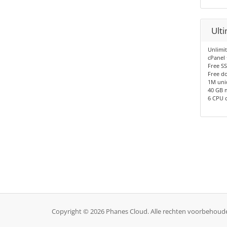
Ult
Unlimi
cPanel
Free SS
Free d
1M uni
40 GB 
6 CPU 
Copyright © 2026 Phanes Cloud. Alle rechten voorbehoud