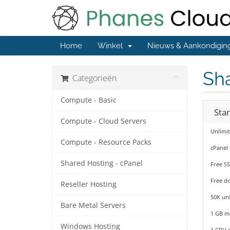
Home
Winkel
Nieuws & Aankondigin
Sha
Categorieën
Compute - Basic
Sta
Compute - Cloud Servers
Unlimi
Compute - Resource Packs
cPanel
Shared Hosting - cPanel
Free SS
Free d
Reseller Hosting
50K uni
Bare Metal Servers
1 GB 
Windows Hosting
1 CPU 