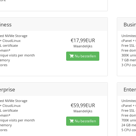
iness
Busi
ted NVMe Storage
Unlimite
€17,99EUR
 + CloudLinux
cPanel +
L certificate
Free SSL 
Maandelijks
omain*
Free do
ique visits per month
300K uni
Nu bestellen
memory
7 GB me
cores
3 CPU co
erprise
Enter
ted NVMe Storage
Unlimite
€59,99EUR
 + CloudLinux
cPanel +
L certificate
Free SSL 
Maandelijks
omain*
Free do
ique visits per month
700K uni
Nu bestellen
memory
24 GB m
cores
5 CPU co