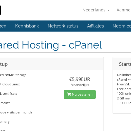
Nederlands
Aanme
gen
Kennisbank
Netwerk status
Affiliates
Neem co
red Hosting - cPanel
rtup
Start
ted NVMe Storage
Unlimite
€5,99EUR
cPanel +
 + CloudLinux
Free SSL 
Maandelijks
Free do
L certificate
100K uni
Nu bestellen
2 GB me
omain*
1,5 CPU 
que visits per month
memory
core