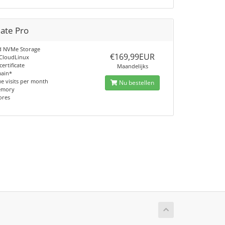
mate Pro
d NVMe Storage
€169,99EUR
 CloudLinux
certificate
Maandelijks
main*
e visits per month
Nu bestellen
emory
ores