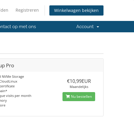
lden
Registreren
Winkelwagen bekijken
ntact op met ons
Account
up Pro
d NVMe Storage
€10,99EUR
 CloudLinux
certificate
Maandelijks
main*
que visits per month
Nu bestellen
mory
core