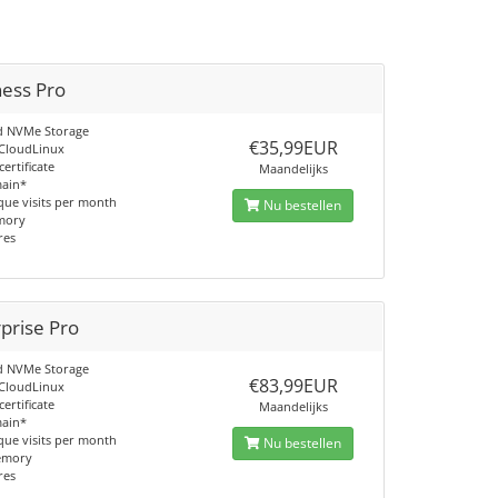
ness Pro
d NVMe Storage
€35,99EUR
 CloudLinux
certificate
Maandelijks
main*
que visits per month
Nu bestellen
mory
res
prise Pro
d NVMe Storage
€83,99EUR
 CloudLinux
certificate
Maandelijks
main*
que visits per month
Nu bestellen
emory
res