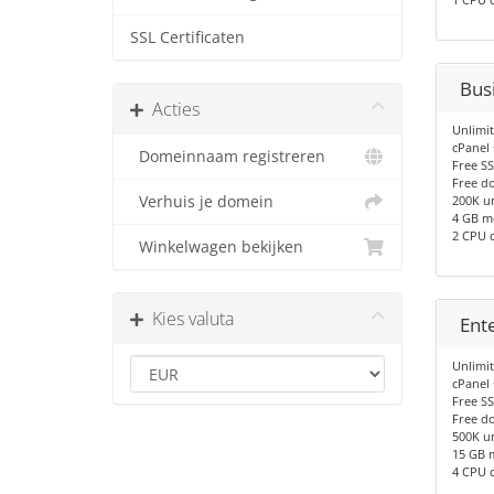
SSL Certificaten
Bus
Acties
Unlimi
cPanel
Domeinnaam registreren
Free SS
Free d
Verhuis je domein
200K un
4 GB 
2 CPU 
Winkelwagen bekijken
Kies valuta
Ent
Unlimi
cPanel
Free SS
Free d
500K un
15 GB 
4 CPU 