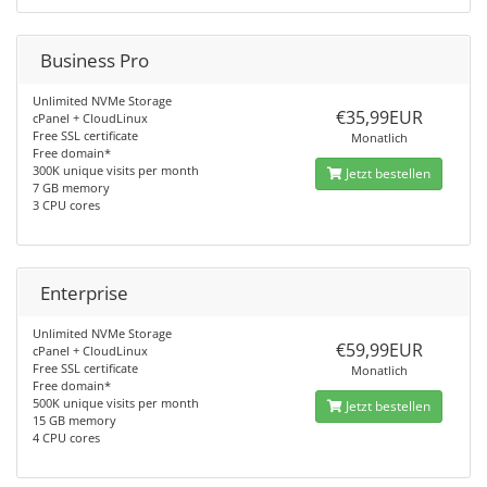
Business Pro
Unlimited NVMe Storage
€35,99EUR
cPanel + CloudLinux
Free SSL certificate
Monatlich
Free domain*
300K unique visits per month
Jetzt bestellen
7 GB memory
3 CPU cores
Enterprise
Unlimited NVMe Storage
€59,99EUR
cPanel + CloudLinux
Free SSL certificate
Monatlich
Free domain*
500K unique visits per month
Jetzt bestellen
15 GB memory
4 CPU cores