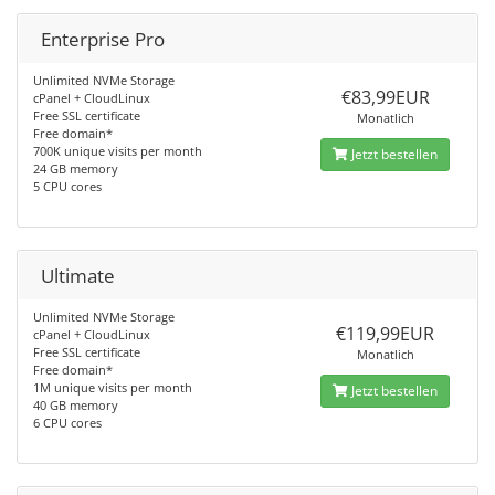
Enterprise Pro
Unlimited NVMe Storage
€83,99EUR
cPanel + CloudLinux
Free SSL certificate
Monatlich
Free domain*
700K unique visits per month
Jetzt bestellen
24 GB memory
5 CPU cores
Ultimate
Unlimited NVMe Storage
€119,99EUR
cPanel + CloudLinux
Free SSL certificate
Monatlich
Free domain*
1M unique visits per month
Jetzt bestellen
40 GB memory
6 CPU cores