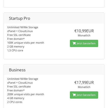
Startup Pro
Unlimited NVMe Storage
€10,99EUR
cPanel + CloudLinux
Free SSL certificate
Monatlich
Free domain*
100K unique visits per month
Jetzt bestellen
2 GB memory
1,5 CPU core
Business
Unlimited NVMe Storage
€17,99EUR
cPanel + CloudLinux
Free SSL certificate
Monatlich
Free domain*
200K unique visits per month
Jetzt bestellen
4 GB memory
2 CPU cores