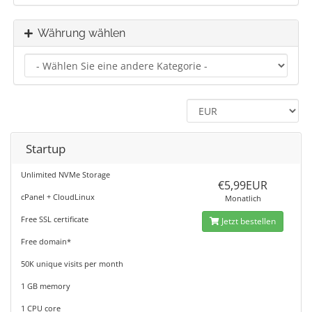
Währung wählen
Startup
Unlimited NVMe Storage
€5,99EUR
cPanel + CloudLinux
Monatlich
Free SSL certificate
Jetzt bestellen
Free domain*
50K unique visits per month
1 GB memory
1 CPU core