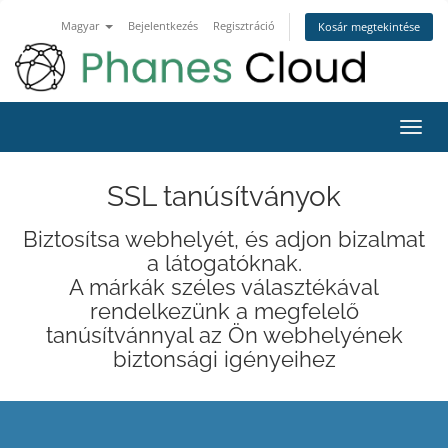
Magyar
Bejelentkezés
Regisztráció
Kosár megtekintése
Váltá
a
navig
SSL tanúsítványok
Biztosítsa webhelyét, és adjon bizalmat
a látogatóknak.
A márkák széles választékával
rendelkezünk a megfelelő
tanúsítvánnyal az Ön webhelyének
biztonsági igényeihez