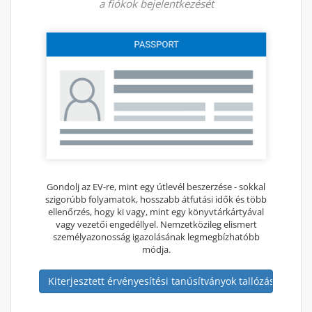
a fiókok bejelentkezését
Gondolj az EV-re, mint egy útlevél beszerzése - sokkal
szigorúbb folyamatok, hosszabb átfutási idők és több
ellenőrzés, hogy ki vagy, mint egy könyvtárkártyával
vagy vezetői engedéllyel. Nemzetközileg elismert
személyazonosság igazolásának legmegbízhatóbb
módja.
Kiterjesztett érvényesítési tanúsítványok tallózása