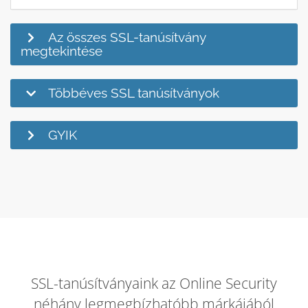
Az összes SSL-tanúsítvány
megtekintése
Többéves SSL tanúsítványok
GYIK
SSL-tanúsítványaink az Online Security
néhány legmegbízhatóbb márkájából