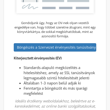
Gondoljunk úgy, hogy az OV-nek olyan vezetői
engedélye van, hogy többet szeretne átugrani, mint egy
könyvtárkártya, de sokkal megbízhatóbbak, mint az
azonosító formája.
Böngészés a Szervezet érvényesítés tanúsítványaiban
Kiterjesztett érvényesítés (EV)
Standards-alapuló megközelítés a
hitelesítéshez, amely az SSL tanúsítványok
legmagasabb szintű hitelesítését jelenti
Általában 1-3 napon belül adják ki
Fenntartja a böngészőt és más iparági
megfelelést
Ideális érzékeny weboldalakhoz, beleértve az e-
kereskedelmet, az online banki szolgáltatásokat,