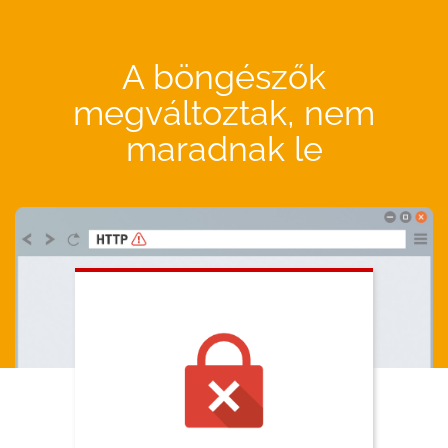
A böngészők
megváltoztak, nem
maradnak le