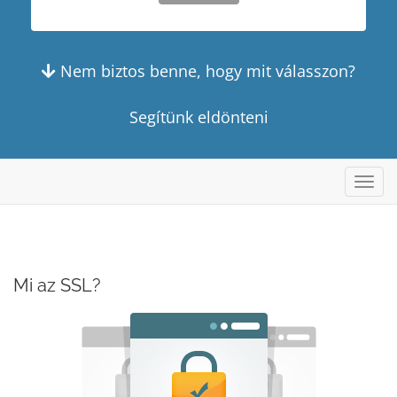
Nem biztos benne, hogy mit válasszon?
Segítünk eldönteni
Váltá
a
navig
Mi az SSL?