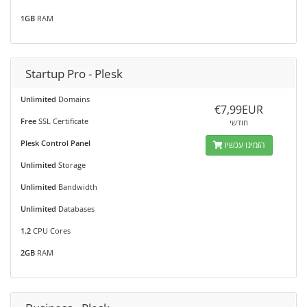
1GB
RAM
Startup Pro - Plesk
Unlimited
Domains
€7,99EUR
Free
SSL Certificate
חודשי
Plesk Control Panel
הזמינו עכשיו
Unlimited
Storage
Unlimited
Bandwidth
Unlimited
Databases
1.2
CPU Cores
2GB
RAM