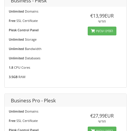
Business - Plesk
Unlimited
Domains
€13,99EUR
Free
SSL Certificate
חודשי
Plesk Control Panel
הזמינו עכשיו
Unlimited
Storage
Unlimited
Bandwidth
Unlimited
Databases
1.8
CPU Cores
3.5GB
RAM
Business Pro - Plesk
Unlimited
Domains
€27,99EUR
Free
SSL Certificate
חודשי
Plesk Control Panel
הזמינו עכשיו