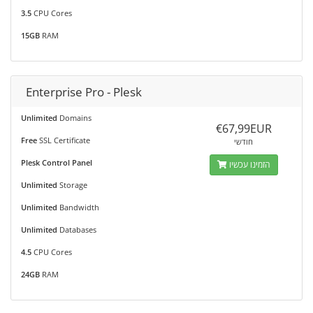
3.5
CPU Cores
15GB
RAM
Enterprise Pro - Plesk
Unlimited
Domains
€67,99EUR
Free
SSL Certificate
חודשי
Plesk Control Panel
הזמינו עכשיו
Unlimited
Storage
Unlimited
Bandwidth
Unlimited
Databases
4.5
CPU Cores
24GB
RAM