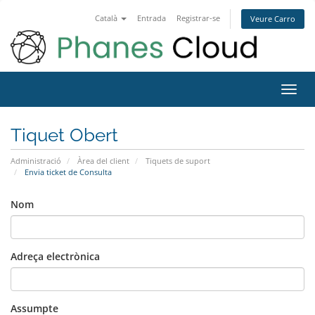
Català
Entrada
Registrar-se
Veure Carro
Toggl
navig
Tiquet Obert
Administració
Àrea del client
Tiquets de suport
Envia ticket de Consulta
Nom
Adreça electrònica
Assumpte