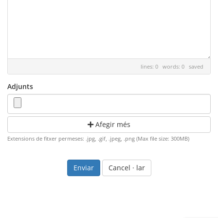
lines: 0 words: 0
saved
Adjunts
Afegir més
Extensions de fitxer permeses: .jpg, .gif, .jpeg, .png (Max file size: 300MB)
Cancel · lar