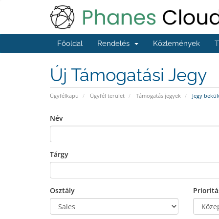
Főoldal
Rendelés
Közlemények
T
Új Támogatási Jegy
Ügyfélkapu
Ügyfél terület
Támogatás jegyek
Jegy bekül
Név
Tárgy
Osztály
Prioritá