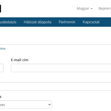
Magyar
Bejelen
udásbázis
Hálózat állapota
Partnerek
Kapcsolat
dése
E-mail cím
s