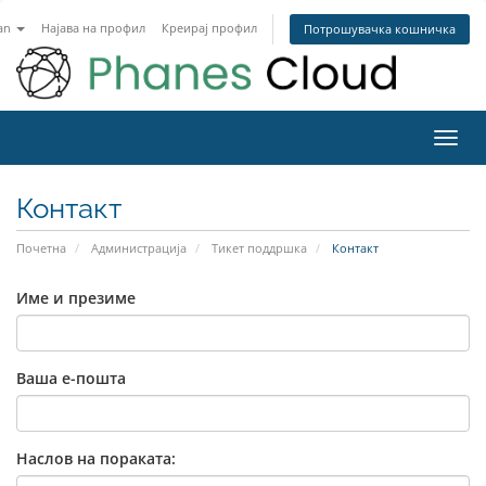
an
Најава на профил
Креирај профил
Потрошувачка кошничка
Toggl
navig
Контакт
Почетна
Администрација
Тикет поддршка
Контакт
Име и презиме
Ваша е-пошта
Наслов на пораката: