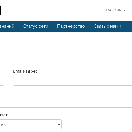
Русский
 знаний
Статус сети
Партнерство
Связь с нами
Email-адрес
тет