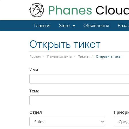
Главная
Store
Объявления
База
Открыть тикет
Портал
Панель клиента
Тикеты
Отправить тикет
Имя
Тема
Отдел
Приори