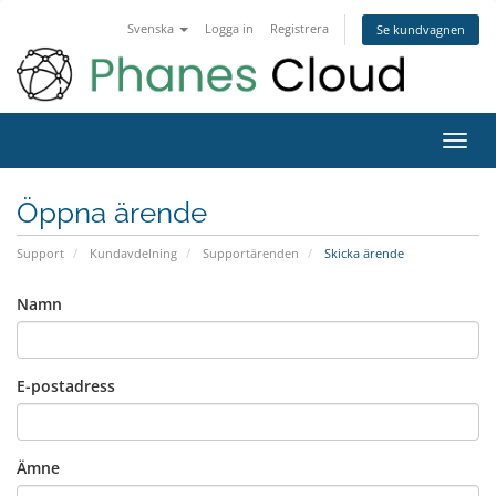
Svenska
Logga in
Registrera
Se kundvagnen
Toggl
navig
Öppna ärende
Support
Kundavdelning
Supportärenden
Skicka ärende
Namn
E-postadress
Ämne