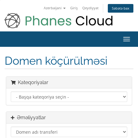
Azerbaijani
Giriş
Qeydiyyat
Səbətə bax
Naviq
keçid
Domen köçürülməsi
Kateqoriyalar
Əməliyyatlar