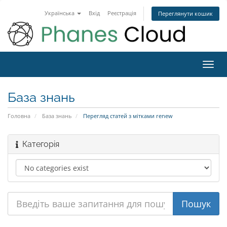
Українська
Вхід
Реєстрація
Переглянути кошик
Toggl
navig
База знань
Головна
База знань
Перегляд статей з мітками renew
Категорія