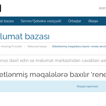
Azer
t bazası
Server/Şəbəkə vəziyyəti
Ortaqlar
Əlaqə
lumat bazası
n Hosting Provider
Məlumat bazası
Etiketlənmiş məqalələrə baxılır renew servi
ketlənmiş məqalələrə baxılır 'ren
Məqalə tapılmadı