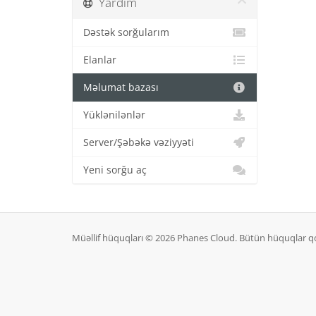
Yardım
Dəstək sorğularım
Elanlar
Məlumat bazası
Yüklənilənlər
Server/Şəbəkə vəziyyəti
Yeni sorğu aç
Müəllif hüquqları © 2026 Phanes Cloud. Bütün hüquqlar q