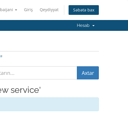
baijani
Giriş
Qeydiyyat
Səbətə bax
Hesab
ce
ew service'