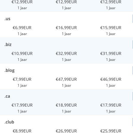
€12,99EUR
€12,99EUR
€12,99EUR
1 Jaar
1 Jaar
1 Jaar
.us
€6,99EUR
€16,99EUR
€15,99EUR
1 Jaar
1 Jaar
1 Jaar
.biz
€10,99EUR
€32,99EUR
€31,99EUR
1 Jaar
1 Jaar
1 Jaar
.blog
€7,99EUR
€47,99EUR
€46,99EUR
1 Jaar
1 Jaar
1 Jaar
.ca
€17,99EUR
€18,99EUR
€17,99EUR
1 Jaar
1 Jaar
1 Jaar
.club
€8,99EUR
€26,99EUR
€25,99EUR