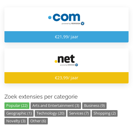
€21,99/ jaar
€23,99/ jaar
Zoek extensies per categorie
Popular (22)
Arts and Entertainment (3)
Business (9)
Geographic (1)
Technology (20)
Services (7)
Shopping (2)
Novelty (3)
Other (6)