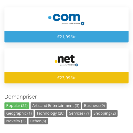
€21,99/år
€23,99/år
Domänpriser
Popular (22)
Arts and Entertainment (3)
Business (9)
Geographic (1)
Technology (20)
Services (7)
Shopping (2)
Novelty (3)
Other (6)