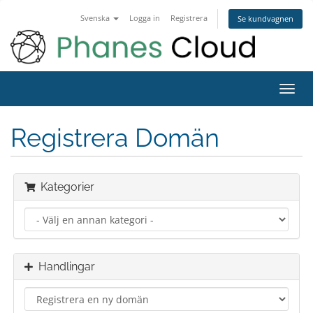
Svenska
Logga in
Registrera
Se kundvagnen
Toggl
navig
Registrera Domän
Kategorier
Handlingar