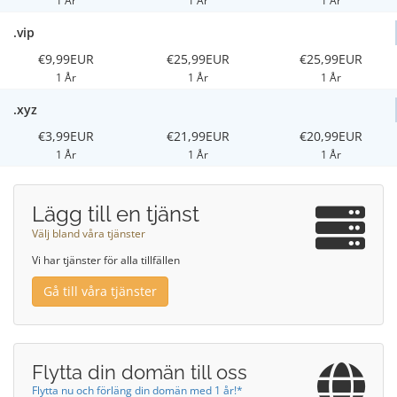
1 År
1 År
1 År
.vip
€9,99EUR
€25,99EUR
€25,99EUR
1 År
1 År
1 År
.xyz
€3,99EUR
€21,99EUR
€20,99EUR
1 År
1 År
1 År
Lägg till en tjänst
Välj bland våra tjänster
Vi har tjänster för alla tillfällen
Gå till våra tjänster
Flytta din domän till oss
Flytta nu och förläng din domän med 1 år!*