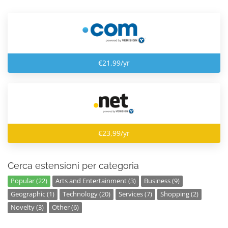
€21,99/yr
€23,99/yr
Cerca estensioni per categoria
Popular (22)
Arts and Entertainment (3)
Business (9)
Geographic (1)
Technology (20)
Services (7)
Shopping (2)
Novelty (3)
Other (6)