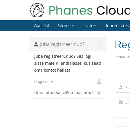
Avaleht
Store
Teated
Teadmisteb
Reg
Juba registreerinud?
Juba registreerunud? Siis logi
Portaali a
sisse meie Kliendialasse, kus saad
oma kontot hallata.
Logi sisse
Unustatud salasõna taastatud