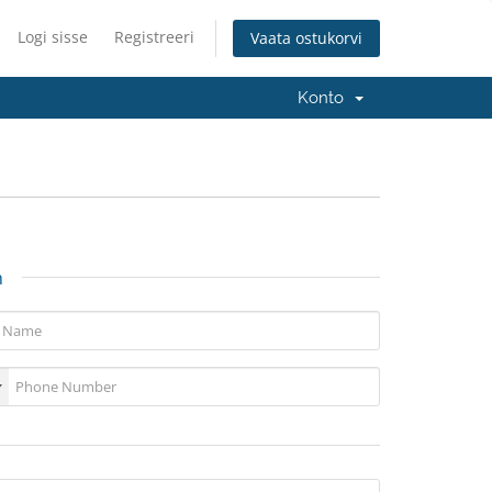
Logi sisse
Registreeri
Vaata ostukorvi
Konto
n