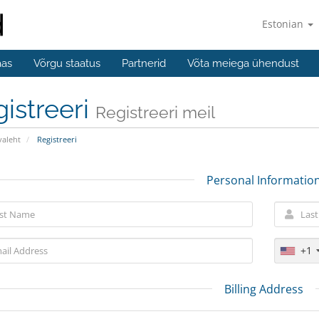
Estonian
aas
Võrgu staatus
Partnerid
Võta meiega ühendust
istreeri
Registreeri meil
valeht
Registreeri
Personal Informatio
+1
Billing Address