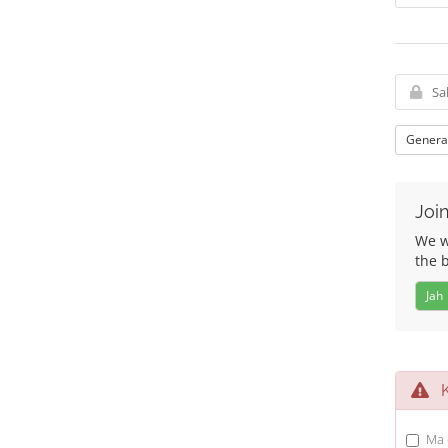
Genera
Join
We wo
the 
Jah
Ka
Ma 