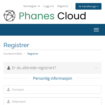
Norwegian
Logg inn
Registrer
Se handlevogn »
Bytt
navig
Registrer
Kundeområdet
Registrer
Er du allerede registrert?
Personlig informasjon