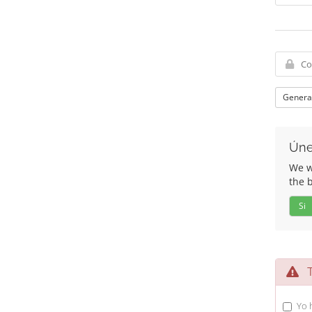
Genera
Úne
We wo
the 
Si
Té
Yo 