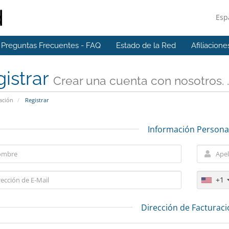
Esp
Preguntas Frecuentes - FAQ
Estado de la Red
Afiliacione
istrar
Crear una cuenta con nosotros. . 
ación
Registrar
Información Persona
+1
Dirección de Facturac