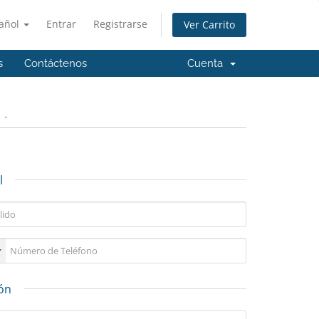
añol
Entrar
Registrarse
Ver Carrito
s
Contáctenos
Cuenta
.
l
ión