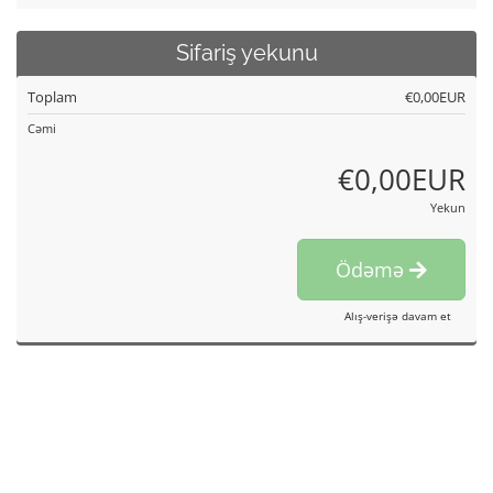
Sifariş yekunu
Toplam
€0,00EUR
Cəmi
€0,00EUR
Yekun
Ödəmə
Alış-verişə davam et