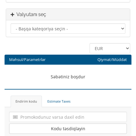
Valyutanı seç
Məhsul/Parametrlər
Qiymət/Müddət
Səbətiniz boşdur
Endirim kodu
Estimate Taxes
Kodu təsdiqləyin