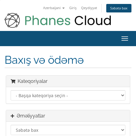
Azerbaijani
Giriş
Qeydiyyat
Səbətə bax
Naviq
keçid
Baxış və ödəmə
Kateqoriyalar
Əməliyyatlar