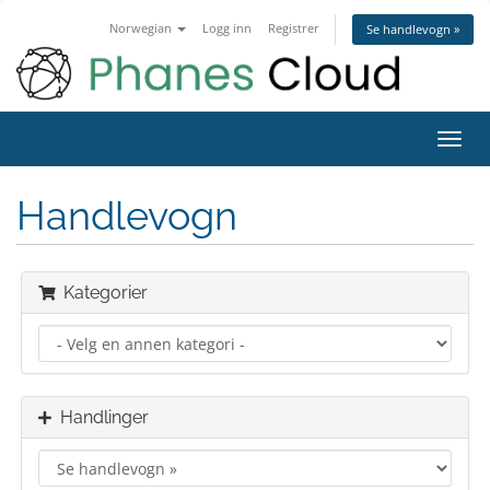
Norwegian
Logg inn
Registrer
Se handlevogn »
Bytt
navig
Handlevogn
Kategorier
Handlinger