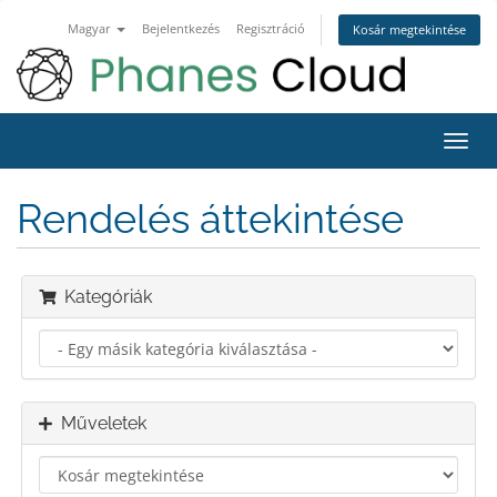
Magyar
Bejelentkezés
Regisztráció
Kosár megtekintése
Váltá
a
navig
Rendelés áttekintése
Kategóriák
Műveletek