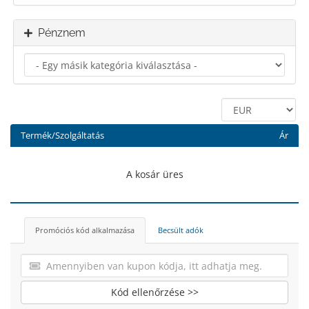
Pénznem
Termék/Szolgáltatás
Ár
A kosár üres
Promóciós kód alkalmazása
Becsült adók
Kód ellenőrzése >>