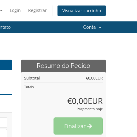
Login
Registrar
Visualizar carrinho
ntato
Conta
Resumo do Pedido
Subtotal
€0,00EUR
Totais
€0,00EUR
Pagamento hoje
Finalizar