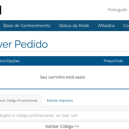
Português
Base de Conhecimento
Status da Rede
Afiliados
Co
ver Pedido
tos/Opções
Preço/Ciclo
Seu carrinho está vazio
icar Código Promocional
Estimar Impostos
Validar Código >>